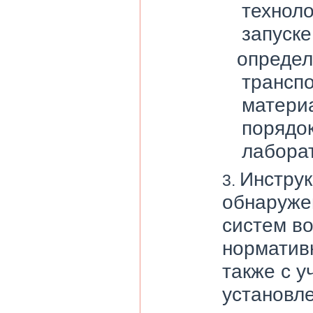
техноло
запуске
определ
трансп
матери
порядо
лаборат
Инструк
обнаруже
систем в
норматив
также с у
установл