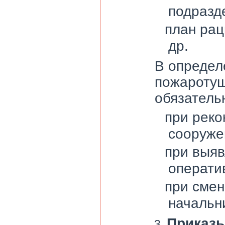
подразд
план рац
др.
В определ
пожаротуш
обязатель
при реко
сооруже
при выяв
операти
при смен
начальн
Приказы