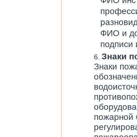
ФИО инст
професси
разновид
ФИО и до
подписи 
Знаки п
Знаки пож
обозначен
водоисточ
противопо
оборудова
пожарной 
регулиров
пожароопа