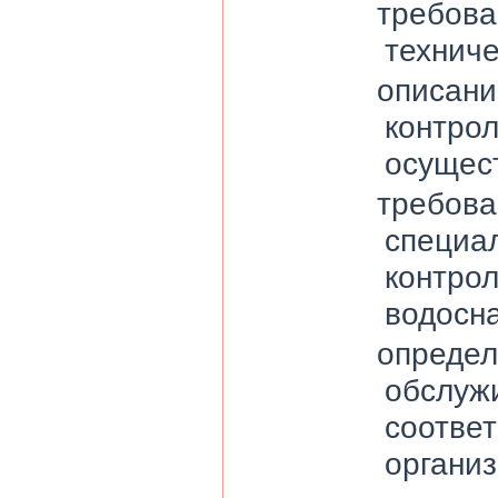
требова
техниче
описани
контрол
осущес
требова
специа
контрол
водосн
определ
обслуж
соотве
организ