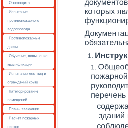
документов
Огнезащита
которых яв
Испытание
функционир
противопожарного
водопровода
Документац
Противопожарные
обязательн
двери
Инструк
Обучение, повышение
Общеоб
квалификации
пожарной
Испытание лестниц и
ограждений крыш
руководи
Категорирование
перечень 
помещений
содержа
Планы эвакуации
зданий
Расчет пожарных
соблюде
рисков