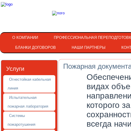
О КОМПАНИИ
ПРОФЕССИОНАЛЬНАЯ ПЕРЕПОДГОТОВ
БЛАНКИ ДОГОВОРОВ
НАШИ ПАРТНЕРЫ
КОН
Пожарная документ
Услуги
Обеспечени
Огнестойкая кабельная
видах объе
линия
направлени
Испытательная
которого з
пожарная лаборатория
сохранност
Системы
всегда нач
пожаротушения