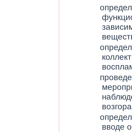
определ
функцио
зависи
веществ
определ
коллект
воспла
проведе
меропр
наблюд
возгора
определ
вводе о