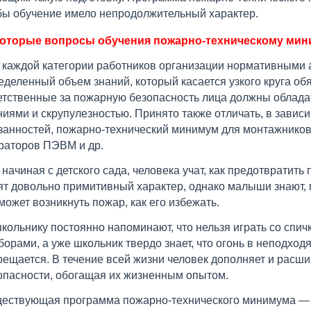
бы обучение имело непродолжительный характер.
оторые вопросы обучения пожарно-техническому ми
 каждой категории работников организации нормативными 
еделенный объем знаний, который касается узкого круга об
етственные за пожарную безопасность лица должны облада
ниями и скрупулезностью. Принято также отличать, в зави
занностей, пожарно-технический минимум для монтажников
раторов ПЭВМ и др.
 начиная с детского сада, человека учат, как предотвратить
ят довольно примитивный характер, однако малыши знают, п
 может возникнуть пожар, как его избежать.
кольнику постоянно напоминают, что нельзя играть со спи
борами, а уже школьник твердо знает, что огонь в неподход
рещается. В течение всей жизни человек дополняет и расши
опасности, обогащая их жизненным опытом.
ествующая программа пожарно-технического минимума —