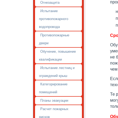
про
Огнезащита
Испытание
н
п
противопожарного
п
водопровода
Противопожарные
Сро
двери
Обу
уме
Обучение, повышение
не 
квалификации
пож
Испытание лестниц и
чем 
ограждений крыш
Есл
Категорирование
тех
помещений
Те 
мог
Планы эвакуации
тол
Расчет пожарных
Обу
рисков