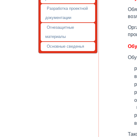
Разработка проектной
Обя
воз
документации
Орг
Огнезащитные
про
материалы
Обу
Основные сведенья
Обу
р
в
р
р
о
р
в
Так