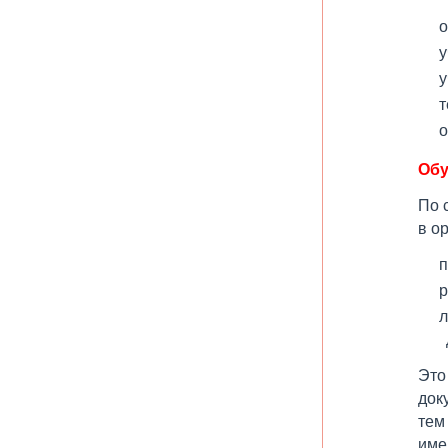
о
у
у
т
о
Обу
По 
в о
п
р
л
Это
док
тем
име