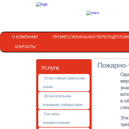
О КОМПАНИИ
ПРОФЕССИОНАЛЬНАЯ ПЕРЕПОДГОТОВ
КОНТАКТЫ
Пожарно-
Услуги
Одн
Огнестойкая кабельная
мер
линия
зна
кот
Испытательная
в о
пожарная лаборатория
спе
Системы
Эти
пожаротушения
тре