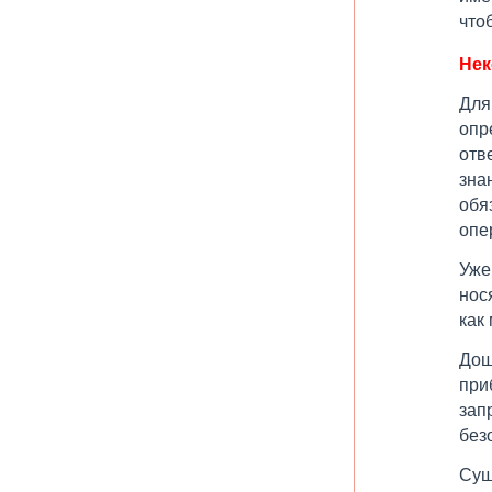
что
Нек
Для
опр
отв
зна
обя
опе
Уже
нос
как
Дош
при
зап
без
Сущ