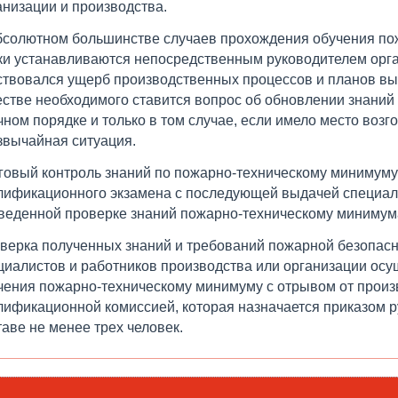
анизации и производства.
бсолютном большинстве случаев прохождения обучения по
ки устанавливаются непосредственным руководителем орга
ствовался ущерб производственных процессов и планов вы
естве необходимого ставится вопрос об обновлении знаний
чном порядке и только в том случае, если имело место возг
звычайная ситуация.
говый контроль знаний по пожарно-техническому минимуму
лификационного экзамена с последующей выдачей специал
веденной проверке знаний пожарно-техническому минимум
верка полученных знаний и требований пожарной безопасно
циалистов и работников производства или организации ос
чения пожарно-техническому минимуму с отрывом от произ
лификационной комиссией, которая назначается приказом 
таве не менее трех человек.