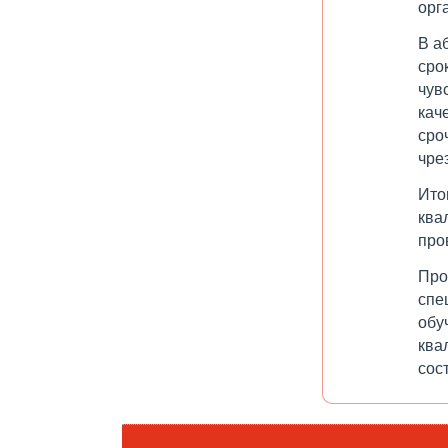
орг
В а
сро
чув
кач
сро
чре
Ито
ква
про
Про
спе
обу
ква
сос