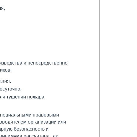
я,
изводства и непосредственно
иков:
ания,
осуточно,
или тушении пожара
 специальными правовыми
оводителем организации или
арную безопасность и
минимума рассчитана так,