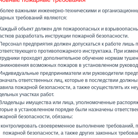
более важными инженерно-техническими и организационн
арных требований являются:
Каждый объект должен для пожароопасных и взрывоопасных 
астков разработать инструкции пожарной безопасности.
Персонал предприятия должен допускаться к работе лишь 
ответствующего противопожарного инструктажа. При изме
трудники проходят дополнительное обучение нормам туше
зникновения возможных пожаров в установленном руковод
Индивидуальные предприниматели или руководители пред
значать ответственных лиц, которые в последствии должн
авила пожарной безопасности, а также осуществлять их не
дельных участках работ.
Владельцы имущества или лица, уполномоченные распоряжа
торые в установленном порядке были назначены ответств
жарной безопасности, обязаны:
контролировать своевременное выполнение требований, 
пожарной безопасности, а также других законных требова