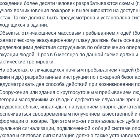
хождении более десяти человек разрабатываются схемы (п
учаях возникновения пожаров и вывешиваются на доступ
стах. Также должна быть предусмотрена и установлена си
ходящихся в здании.
Объекты, отличающиеся массовым пребыванием людей (бол
схематическому эвакуационному плану должны быть оснащ
ределяющими действия сотрудников по обеспечению опера
акуации людей. 1 раз в 6 месяцев по данной схеме должн
актические тренировки.
На объектах, отличающихся ночным пребыванием людей (бо
дики и др.) разработанные инструкции по пожарной безопа
едусматривать два способа действий при возникновении по
Сооружения или здания с круглосуточным пребыванием люд
тегории малодвижимых (люди с дефектами слуха или зрени
трудоспособные, инвалиды с нарушением опорно-двигатель
еспечиваться своевременным получением качественной и 
формации о пожаре. При этом может использоваться дублир
зуальной сигнализации, подключенной к общей системе оп
уковая и световая сигнализация должна также устанавлива