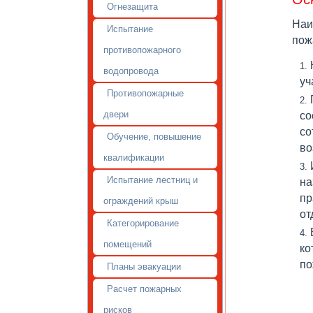
Огнезащита
Наи
Испытание
пож
противопожарного
водопровода
уч
Противопожарные
двери
со
со
Обучение, повышение
во
квалификации
Испытание лестниц и
на
пр
ограждений крыш
от
Категорирование
помещений
ко
по
Планы эвакуации
Расчет пожарных
рисков