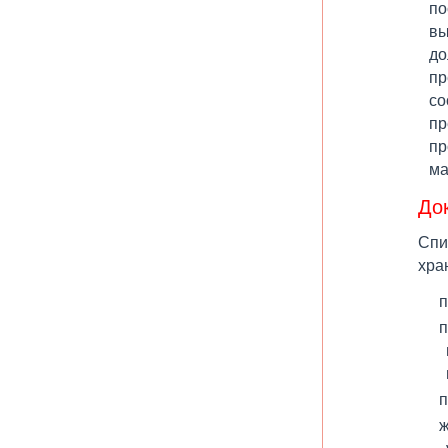
по
вы
до
пр
со
пр
пр
ма
До
Спи
хра
п
п
п
ж