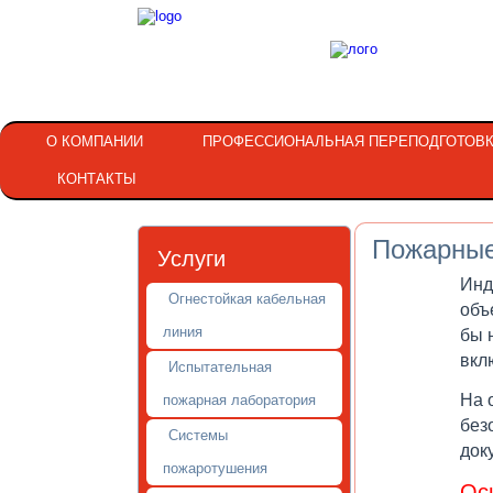
О КОМПАНИИ
ПРОФЕССИОНАЛЬНАЯ ПЕРЕПОДГОТОВ
КОНТАКТЫ
Пожарные
Услуги
Инд
Огнестойкая кабельная
объ
линия
бы 
вкл
Испытательная
На 
пожарная лаборатория
без
Системы
док
пожаротушения
Ос