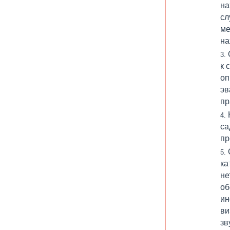
на
сл
ме
на
к 
оп
эв
пр
са
пр
ка
не
об
ин
ви
зв