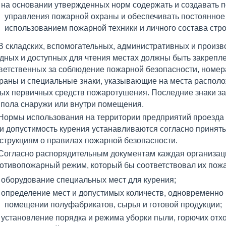
на основании утвержденных норм содержать и создавать 
управления пожарной охраны и обеспечивать постоянное
использованием пожарной техники и личного состава стро
В складских, вспомогательных, административных и произ
дных и доступных для чтения местах должны быть закрепл
ветственных за соблюдение пожарной безопасности, номе
раны и специальные знаки, указывающие на места распол
ых первичных средств пожаротушения. Последние знаки за
 пола снаружи или внутри помещения.
Нормы использования на территории предприятий проезда т
и допустимость курения устанавливаются согласно приня
струкциям о правилах пожарной безопасности.
Согласно распорядительным документам каждая организац
отивопожарный режим, который бы соответствовал их пожа
оборудование специальных мест для курения;
определение мест и допустимых количеств, одновременно
помещении полуфабрикатов, сырья и готовой продукции;
установление порядка и режима уборки пыли, горючих отхо