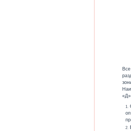
Все
раз
зон
Наи
«Д»
оп
пр