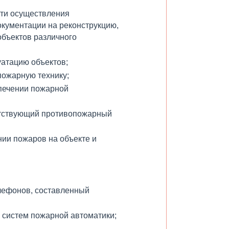
сти осуществления
кументации на реконструкцию,
объектов различного
уатацию объектов;
пожарную технику;
печении пожарной
етствующий противопожарный
нии пожаров на объекте и
елефонов, составленный
 систем пожарной автоматики;