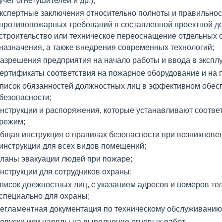
учет огнетушителей и др.);
кспертные заключения относительно полноты и правильно
противопожарных требований в составленной проектной до
строительство или техническое переоснащение отдельных 
назначения, а также внедрения современных технологий;
азрешения предприятия на начало работы и ввода в экспл
ертификаты соответствия на пожарное оборудование и на 
писок обязанностей должностных лиц в эффективном обес
безопасности;
нструкции и распоряжения, которые устанавливают соотв
режим;
бщая инструкция о правилах безопасности при возникнове
инструкции для всех видов помещений;
ланы эвакуации людей при пожаре;
нструкции для сотрудников охраны;
писок должностных лиц, с указанием адресов и номеров т
специально для охраны;
егламентная документация по техническому обслуживанию
опуски или наряды на выполнение огневых работ.