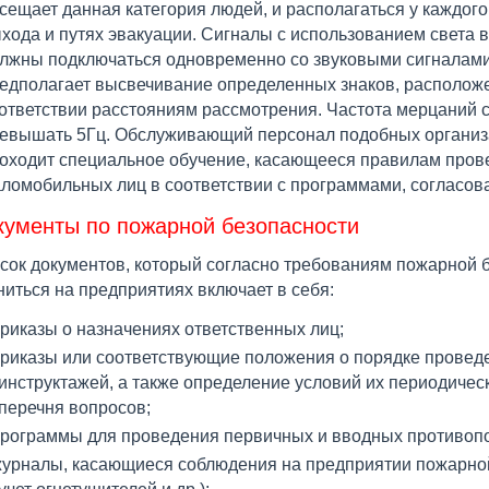
сещает данная категория людей, и располагаться у каждого
хода и путях эвакуации. Сигналы с использованием света 
лжны подключаться одновременно со звуковыми сигналам
едполагает высвечивание определенных знаков, располож
ответствии расстояниям рассмотрения. Частота мерцаний 
евышать 5Гц. Обслуживающий персонал подобных организ
оходит специальное обучение, касающееся правилам пров
ломобильных лиц в соответствии с программами, согласов
кументы по пожарной безопасности
сок документов, который согласно требованиям пожарной 
ниться на предприятиях включает в себя:
риказы о назначениях ответственных лиц;
риказы или соответствующие положения о порядке провед
инструктажей, а также определение условий их периодичес
перечня вопросов;
рограммы для проведения первичных и вводных противоп
урналы, касающиеся соблюдения на предприятии пожарной