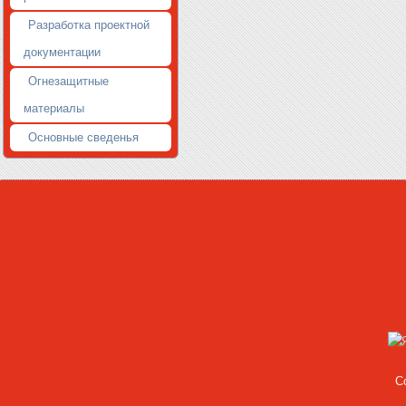
Разработка проектной
документации
Огнезащитные
материалы
Основные сведенья
C