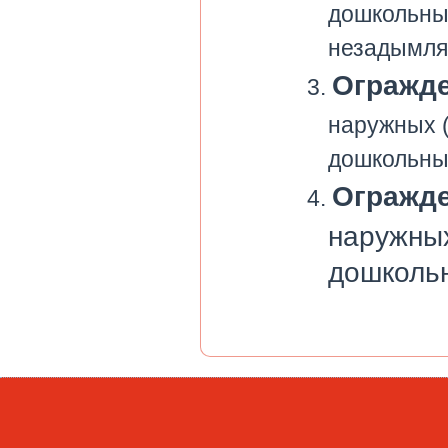
дошкольны
незадымля
Огражде
наружных (
дошкольны
Огражде
наружных
дошкольн