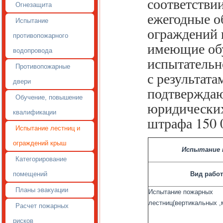
соответствии
Огнезащита
ежегодные о
Испытание
ограждений 
противопожарного
имеющие обу
водопровода
испытательн
Противопожарные
с результата
двери
подтверждаю
Обучение, повышение
юридических
квалификации
штрафа 150 
Испытание лестниц и
ограждений крыш
Испытание 
Категорирование
помещений
Вид работ
Планы эвакуации
Испытание пожарных
лестниц(вертикальных 
Расчет пожарных
рисков