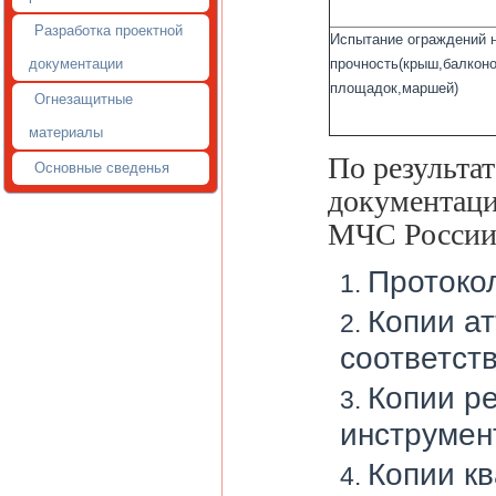
Разработка проектной
Испытание ограждений 
документации
прочность(крыш,балкон
площадок,маршей)
Огнезащитные
материалы
По результа
Основные сведенья
документаци
МЧС России о
Протоко
Копии ат
соответств
Копии р
инструмен
Копии к