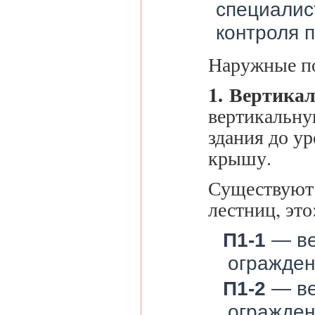
специалис
контроля п
Наружные по
1. Вертика
вертикальну
здания до у
крышу.
Существуют 
лестниц, это
П1-1
— ве
огражден
П1-2
— ве
огражден