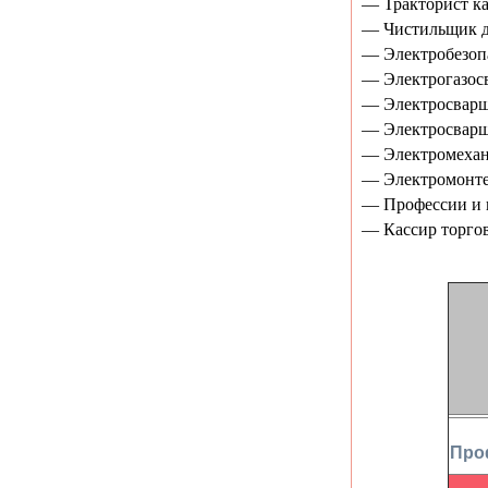
— Тракторист ка
— Чистильщик д
— Электробезоп
— Электрогазос
— Электросварщ
— Электросварщ
— Электромехан
— Электромонте
— Профессии и н
— Кассир торгов
Про