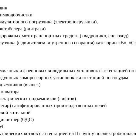
щик
имводоочистки
муляторного погрузчика (электропогрузчика),
оштабелера (ричтрака)
орожных мототранспортных средств (квадроцикл, снегоход)
узчика (с двигателем внутреннего сгорания) категории «В», «С
иачных и фреоновых холодильных установок с аттестацией по 
душных компрессорных установок с аттестацией по сосудам
дъемников (вышек)
каватора
ектрических подъемников (лифтов)
чегар) газифицированных производственных печей
овой котельной
испетчер (ОДС)
ВМ
трических котлов с аттестацией на II группу по электробезопас