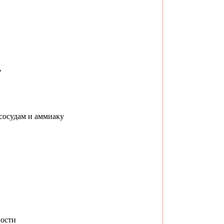
»
сосудам и аммиаку
ности