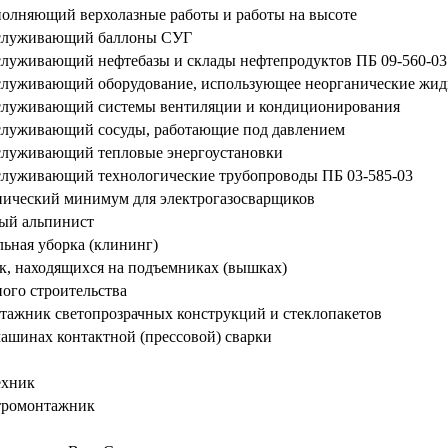
олняющий верхолазные работы и работы на высоте
бслуживающий баллоны СУГ
служивающий нефтебазы и склады нефтепродуктов ПБ 09-560-03
служивающий оборудование, использующее неорганические жидк
служивающий системы вентиляции и кондиционирования
служивающий сосуды, работающие под давлением
служивающий тепловые энергоустановки
служивающий технологические трубопроводы ПБ 03-585-03
ический минимум для электрогазосварщиков
й альпинист
ьная уборка (клининг)
к, находящихся на подъемниках (вышках)
ого строительства
ажник светопрозрачных конструкций и стеклопакетов
ашинах контактной (прессовой) сварки
ехник
тромонтажник