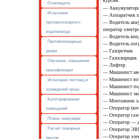
курсам:
Огнезащита
— Аккумулятор
Испытание
— Аппаратчик х
— Водитель акку
противопожарного
оператор электр
водопровода
— Водитель внед
Противопожарные
— Водитель погр
— Газорезчик
двери
— Газосварщик
Обучение, повышение
— Лифтер
квалификации
— Машинист амм
— Машинист воз
Испытание лестниц и
— Машинист по
ограждений крыш
— Машинист экс
Категорирование
— Монтажник эл
— Оператор (ко
помещений
— Оператор газ
Планы эвакуации
— Оператор — д
Расчет пожарных
— Оператор Э
— Оператор элек
рисков