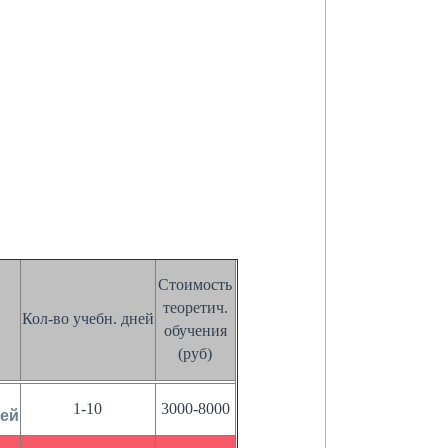
Стоимость
теоретич.
Кол-во учебн. дней
обучения
(руб)
1-10
3000-8000
ей