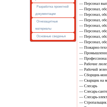
— Персонал вып
Разработка проектной
— Персонал, о
документации
— Персонал, об
— Персонал, об
Огнезащитные
— Персонал, об
материалы
— Персонал, об
Основные сведенья
— Персонал, об
— Персонал, об
— Пожарно-техн
— Промышленны
— Профессионал
— Рабочие люле
— Рабочий зелен
— Сборщик-монт
— Сварщик на м
— Слесарь
— Слесарь-сант
— Слесарь-элек
— Стропальщик