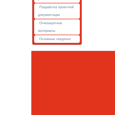
Разработка проектной
документации
Огнезащитные
материалы
Основные сведенья